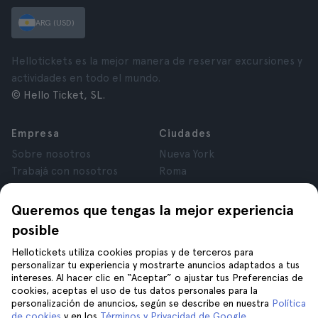
ARG (USD)
Hellotickets es la mejor manera de reservar excursiones y
actividades en todo el mundo.
© Hello Ticket, SL.
Empresa
Ciudades
Sobre nosotros
Nueva York
Trabajá con nosotros
Roma
Afiliados
París
Opiniones
Londres
Queremos que tengas la mejor experiencia
Privacidad
Granada
posible
Términos y Condiciones
Cracovia
Hellotickets utiliza cookies propias y de terceros para
Aviso Legal
Tenerife
personalizar tu experiencia y mostrarte anuncios adaptados a tus
Cookies
intereses. Al hacer clic en “Aceptar” o ajustar tus Preferencias de
cookies, aceptas el uso de tus datos personales para la
personalización de anuncios, según se describe en nuestra
Política
Ayuda
Unite a nosotros en
de cookies
y en los
Términos y Privacidad de Google
.