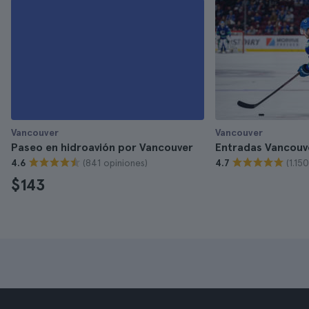
Vancouver
Vancouver
Paseo en hidroavión por Vancouver
Entradas Vancouv
(841 opiniones)
(1.15
4.6
4.7
$143