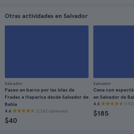
Otras actividades en Salvador
Salvador
Salvador
Paseo en barco por las islas de
Cena con espectác
Frades e Itaparica desde Salvador de
en Salvador de Ba
(1.92
Bahía
4.5
(2.362 opiniones)
4.6
$185
$40