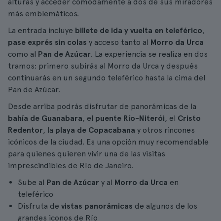
alturas y acceder cómodamente a dos de sus miradores
más emblemáticos.
La entrada incluye
billete de ida y vuelta en teleférico
,
pase exprés sin colas
y acceso tanto al
Morro da Urca
como al
Pan de Azúcar
. La experiencia se realiza en dos
tramos: primero subirás al Morro da Urca y después
continuarás en un segundo teleférico hasta la cima del
Pan de Azúcar.
Desde arriba podrás disfrutar de panorámicas de la
bahía de Guanabara
, el
puente Río-Niterói
, el
Cristo
Redentor
, la
playa de Copacabana
y otros rincones
icónicos de la ciudad. Es una opción muy recomendable
para quienes quieren vivir una de las visitas
imprescindibles de Río de Janeiro.
Sube al
Pan de Azúcar
y al
Morro da Urca
en
teleférico
Disfruta de
vistas panorámicas
de algunos de los
grandes iconos de Río