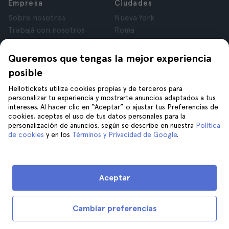
Empresa
Ciudades
Sobre nosotros
Nueva York
Trabajá con nosotros
Roma
Afiliados
París
Opiniones
Londres
Queremos que tengas la mejor experiencia
Privacidad
Granada
posible
Términos y Condiciones
Cracovia
Hellotickets utiliza cookies propias y de terceros para
Aviso Legal
Tenerife
personalizar tu experiencia y mostrarte anuncios adaptados a tus
Cookies
intereses. Al hacer clic en “Aceptar” o ajustar tus Preferencias de
cookies, aceptas el uso de tus datos personales para la
personalización de anuncios, según se describe en nuestra
Política
Ayuda
Unite a nosotros en
de cookies
y en los
Términos y Privacidad de Google
.
Ayuda
Contacto
Aceptar
Cambiar preferencias