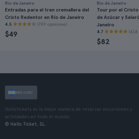
Rio de Janeiro
Rio de Janeiro
Entradas para el tren cremallera del
Tour por el Cristo
Cristo Redentor en Río de Janeiro
de Azúcar y Selar
(749 opiniones)
4.5
Janeiro
(436 
4.7
$49
$82
ARG (USD)
Hellotickets es la mejor manera de reservar excursiones y
actividades en todo el mundo.
© Hello Ticket, SL.