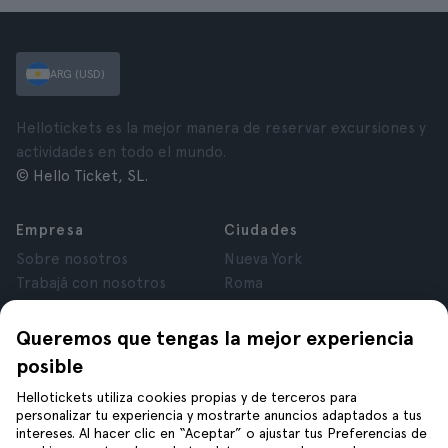
ARG (USD)
Hellotickets es la mejor manera de reservar excursiones y
actividades en todo el mundo.
© Hello Ticket, SL.
Empresa
Ciudades
Sobre nosotros
Nueva York
Trabajá con nosotros
Roma
Afiliados
París
Opiniones
Londres
Queremos que tengas la mejor experiencia
Privacidad
Granada
posible
Términos y Condiciones
Cracovia
Hellotickets utiliza cookies propias y de terceros para
Aviso Legal
Tenerife
personalizar tu experiencia y mostrarte anuncios adaptados a tus
Cookies
intereses. Al hacer clic en “Aceptar” o ajustar tus Preferencias de