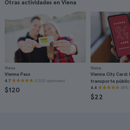
Otras actividades en Viena
Viena
Viena
Vienna Pass
Vienna City Card:
(1.302 opiniones)
4.7
transporte públic
(815 
4.4
$120
$22