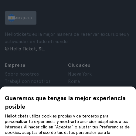
ARG (USD)
Hellotickets es la mejor manera de reservar excursiones y
actividades en todo el mundo.
© Hello Ticket, SL.
Empresa
Ciudades
Sobre nosotros
Nueva York
Trabajá con nosotros
Roma
Afiliados
París
Opiniones
Londres
Queremos que tengas la mejor experiencia
Privacidad
Granada
posible
Términos y Condiciones
Cracovia
Hellotickets utiliza cookies propias y de terceros para
Aviso Legal
Tenerife
personalizar tu experiencia y mostrarte anuncios adaptados a tus
Cookies
intereses. Al hacer clic en “Aceptar” o ajustar tus Preferencias de
cookies, aceptas el uso de tus datos personales para la