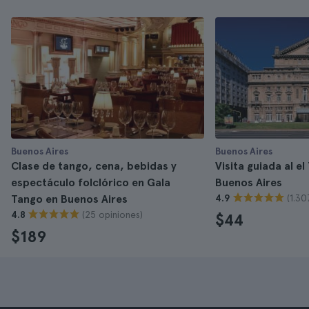
Buenos Aires
Buenos Aires
Clase de tango, cena, bebidas y
Visita guiada al e
espectáculo folclórico en Gala
Buenos Aires
(1.30
Tango en Buenos Aires
4.9
(25 opiniones)
4.8
$44
$189