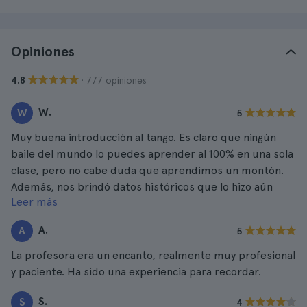
Opiniones
· 777 opiniones
4.8
W.
W
5
Muy buena introducción al tango. Es claro que ningún
baile del mundo lo puedes aprender al 100% en una sola
clase, pero no cabe duda que aprendimos un montón.
Además, nos brindó datos históricos que lo hizo aún
Leer más
más interesante.
A.
A
5
La profesora era un encanto, realmente muy profesional
y paciente. Ha sido una experiencia para recordar.
S.
S
4