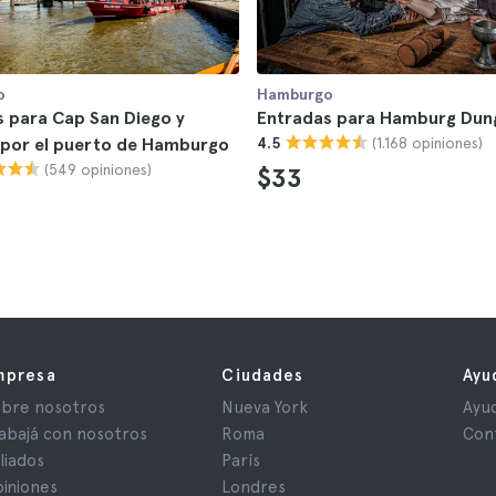
o
Hamburgo
 para Cap San Diego y
Entradas para Hamburg Dun
(1.168 opiniones)
 por el puerto de Hamburgo
4.5
(549 opiniones)
$33
mpresa
Ciudades
Ayu
bre nosotros
Nueva York
Ayu
abajá con nosotros
Roma
Con
iliados
París
iniones
Londres