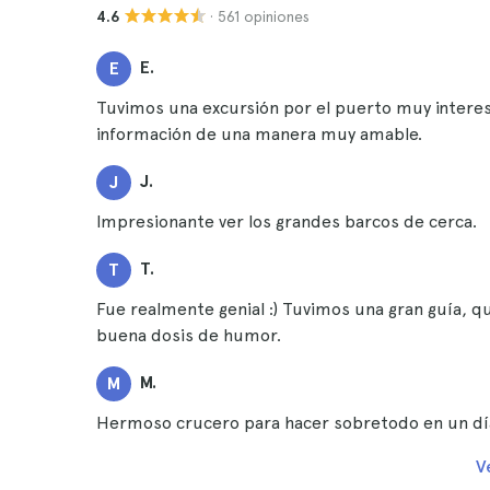
· 561 opiniones
4.6
E.
E
Tuvimos una excursión por el puerto muy interes
información de una manera muy amable.
J.
J
Impresionante ver los grandes barcos de cerca.
T.
T
Fue realmente genial :) Tuvimos una gran guía,
buena dosis de humor.
M.
M
Hermoso crucero para hacer sobretodo en un dí
V