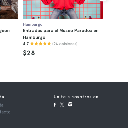
Hamburgo
Hamburgo
geon
Entradas para el Museo Paradox en
Entradas
Hamburgo
4.7
(24 opiniones)
4.7
$28
da
Unite a nosotros en
da
tacto