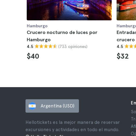
Hamburgo
Hamburg
Crucero nocturno de luces por
Entradas
Hamburgo
crucero
(733 opiniones)
4.5
4.5
$40
$32
E
Argentina (USD)
So
Tr
Hellotickets es la mejor manera de reservar
Af
excursiones y actividades en todo el mundo.
Op