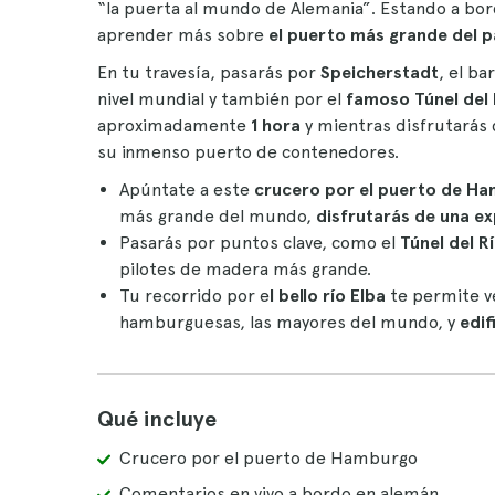
“la puerta al mundo de Alemania”. Estando a bor
aprender más sobre
el puerto más grande del p
En tu travesía, pasarás por
Speicherstadt
, el b
nivel mundial y también por el
famoso Túnel del 
aproximadamente
1 hora
y mientras disfrutarás 
su inmenso puerto de contenedores.
Apúntate a este
crucero por el puerto de H
más grande del mundo,
disfrutarás de una ex
Pasarás por puntos clave, como el
Túnel del Rí
pilotes de madera más grande.
Tu recorrido por e
l bello río Elba
te permite ve
hamburguesas, las mayores del mundo, y
edif
Qué incluye
Crucero por el puerto de Hamburgo
Comentarios en vivo a bordo en alemán