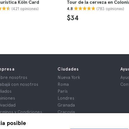
turística Köln Card
Tour de la cerveza en Coloni
(421 opiniones)
(783 opiniones)
4.8
$34
mpresa
Ciudades
Ayu
bre nosotros
Nueva York
Ayu
abajá con nosotros
Roma
Con
iliados
París
iniones
Londres
ivacidad
Granada
rminos y Condiciones
Cracovia
iso Legal
Tenerife
ia posible
okies