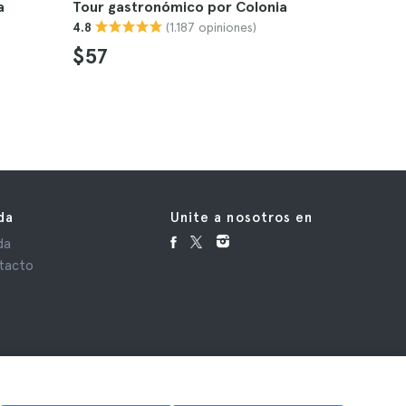
a
Tour gastronómico por Colonia
Tour guia
(1.187 opiniones)
4.8
4.5
$57
$27
da
Unite a nosotros en
da
tacto