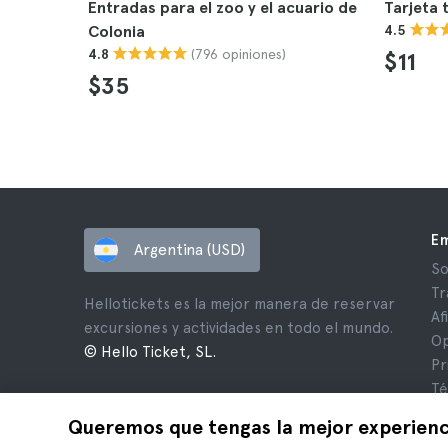
Entradas para el zoo y el acuario de
Tarjeta 
Colonia
4.5
(796 opiniones)
4.8
$11
$35
E
Argentina (USD)
So
Tr
Hellotickets es la mejor manera de reservar
Af
excursiones y actividades en todo el mundo.
Op
© Hello Ticket, SL.
Pr
Té
Av
Queremos que tengas la mejor experienc
Co