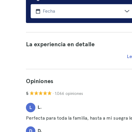
La experiencia en detalle
Le
Opiniones
· 1.066 opiniones
5
L.
L
Perfecta para toda la familia, hasta a mi suegra 
D.
D