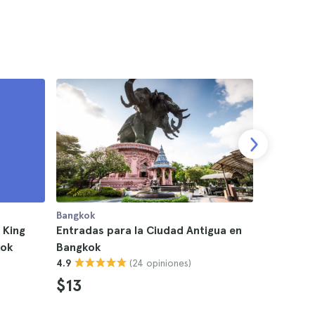
Bangkok
Bangkok
 King
Entradas para la Ciudad Antigua en
Entradas 
kok
Bangkok
Cabaret 
(24 opiniones)
4.9
4.8
$13
$25