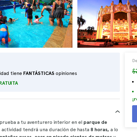
De
$
vidad tiene
FANTÁSTICAS
opiniones
RATUITA
¡r
 prueba a tu aventurero interior en el
parque de
 actividad tendrá una duración de hasta
8 horas,
a lo
ontañas rusas,
caer en picado cientos de metros
y