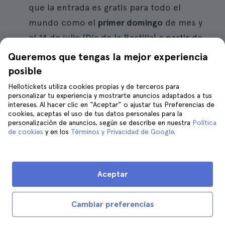
que la entrada es gratis para todo el
mundo como el
primer domingo
de mes y
el 14 de julio (Día de la Bastilla) a partir de
las 18 horas. Aunque tengas entrada
Queremos que tengas la mejor experiencia
gratuita debes reservar día y franja horaria
posible
desde la página oficial del museo. Consulta
Hellotickets utiliza cookies propias y de terceros para
personalizar tu experiencia y mostrarte anuncios adaptados a tus
más detalles sobre los precios
aquí
.
intereses. Al hacer clic en “Aceptar” o ajustar tus Preferencias de
cookies, aceptas el uso de tus datos personales para la
Dónde comer
: dentro del Museo del
personalización de anuncios, según se describe en nuestra
Política
Louvre hay cafetería y restaurante. Será lo
de cookies
y en los
Términos y Privacidad de Google
.
más recomendable si visitas el museo. En
los alrededores, sin embargo, te será algo
Aceptar
más difícil localizar sitios de comida. Aun
así, si quieres tener más detalles lee el
Cambiar preferencias
post
dónde comer cerca del Louvre
.