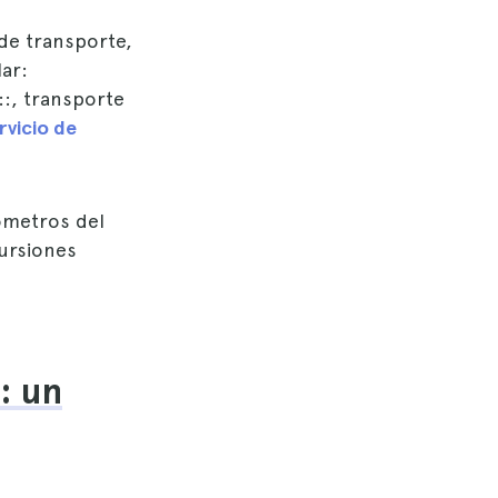
de transporte,
ar:
::, transporte
rvicio de
ómetros del
cursiones
: un