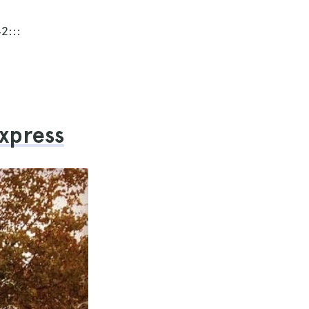
2:::
express