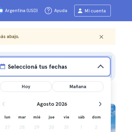
Argentina (USD)
Ayuda
Mi cuenta
ás abajo.
Seleccioná tus fechas
Hoy
Mañana
Agosto 2026
s
lun
mar
mié
jue
vie
sáb
dom
27
28
29
30
31
1
2