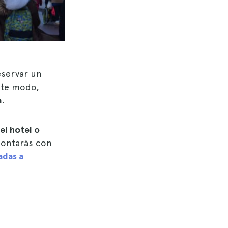
eservar un
ste modo,
a
.
el hotel o
contarás con
adas a