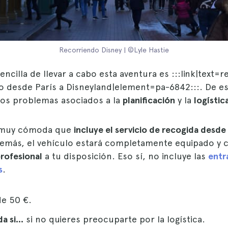
Recorriendo Disney | ©Lyle Hastie
ncilla de llevar a cabo esta aventura es :::link|text=r
do desde París a Disneyland|element=pa-6842:::. De e
 los problemas asociados a la
planificación
y la
logístic
 muy cómoda que
incluye el servicio de recogida desde 
demás, el vehículo estará completamente equipado y 
rofesional
a tu disposición. Eso sí, no incluye las
entr
s
.
e 50 €.
 si...
si no quieres preocuparte por la logística.