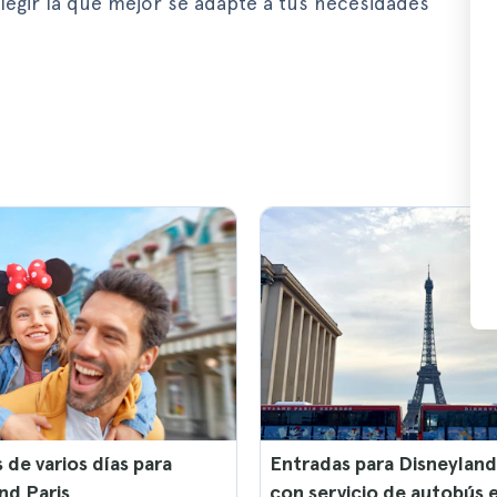
egir la que mejor se adapte a tus necesidades
 de varios días para
Entradas para Disneyland
nd Paris
con servicio de autobús 