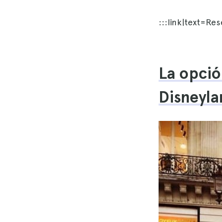
:::link|text=Re
La opció
Disneyla