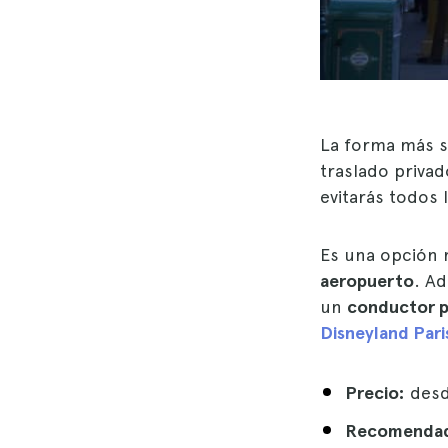
La forma más se
traslado priva
evitarás todos
Es una opción
aeropuerto
. A
un
conductor p
Disneyland Pari
Precio:
desd
Recomendada