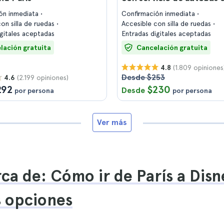
ón inmediata
Confirmación inmediata
on silla de ruedas
Accesible con silla de ruedas
igitales aceptadas
Entradas digitales aceptadas
lación gratuita
Cancelación gratuita
(1.809 opiniones
4.8
Desde $253
(2.199 opiniones)
4.6
292
$230
Desde
por persona
por persona
Ver más
ca de: Cómo ir de París a Disn
s opciones