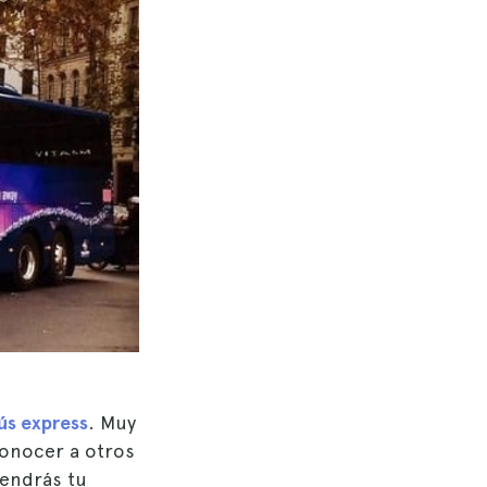
ús express
. Muy
nocer a otros
tendrás tu